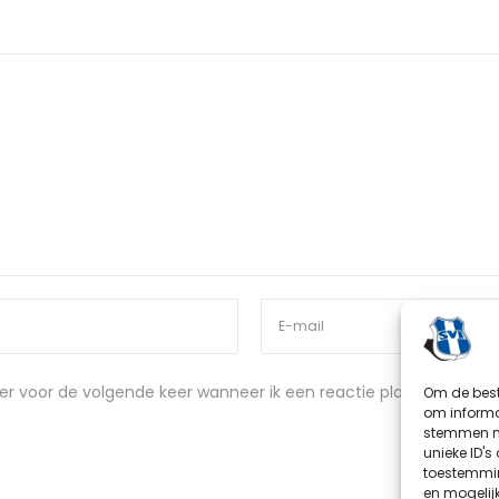
er voor de volgende keer wanneer ik een reactie plaats.
Om de best
om informat
stemmen me
unieke ID's
toestemmin
en mogelij