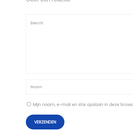
e
o
i
p
n
Mijn naam, e-mail en site opslaan in deze brows