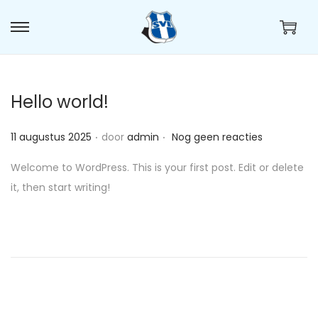
G
G
a
a
n
n
a
a
Hello world!
a
a
.
.
r
r
G
11 augustus 2025
door
admin
Nog geen reacties
n
d
e
Welcome to WordPress. This is your first post. Edit or delete
a
e
p
it, then start writing!
v
i
l
i
n
a
g
h
a
a
o
t
t
u
s
i
d
t
e
o