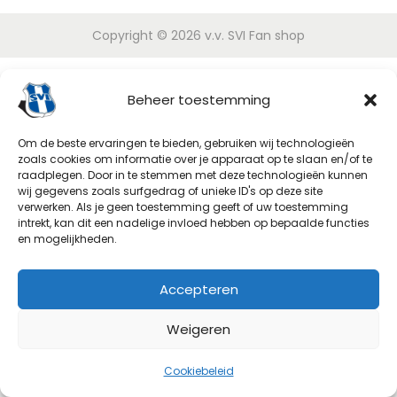
p
Copyright © 2026
v.v. SVI Fan shop
Beheer toestemming
Om de beste ervaringen te bieden, gebruiken wij technologieën
zoals cookies om informatie over je apparaat op te slaan en/of te
raadplegen. Door in te stemmen met deze technologieën kunnen
wij gegevens zoals surfgedrag of unieke ID's op deze site
verwerken. Als je geen toestemming geeft of uw toestemming
intrekt, kan dit een nadelige invloed hebben op bepaalde functies
en mogelijkheden.
Accepteren
Weigeren
0
Cookiebeleid
Shop
Search
Cart