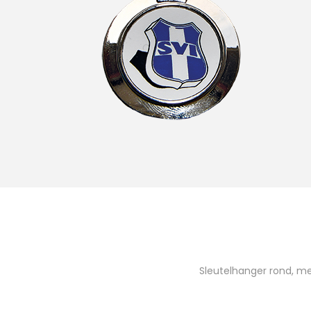
e
Sleutelhanger rond, me