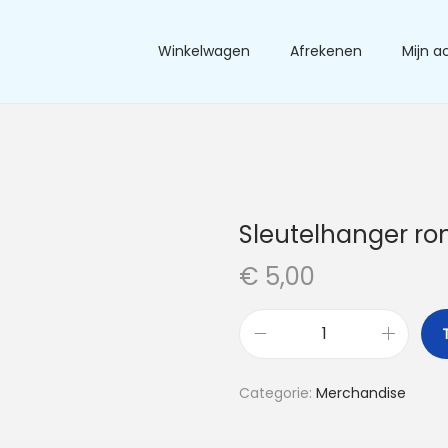
Winkelwagen
Afrekenen
Mijn a
Sleutelhanger ro
€
5,00
S
l
Categorie:
Merchandise
e
u