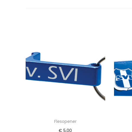
Flesopener
€
5,00